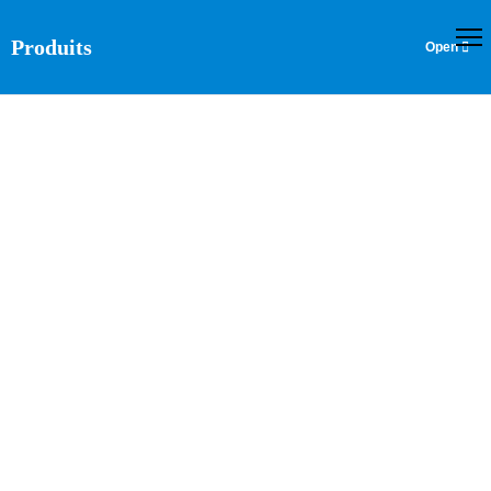
Produits
Machine De Détection De Fuite
D'air Pour Bidons En Plastique
Et Boîtes De Conserve Pour
Bouteilles
Accueil
Produits
Équipement automatique de post-
>
>
traitement
Machine de détection de fuite d'air pour bidons en
>